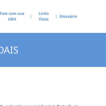
Fale com sua
Links
Glossário
URH
Úteis
OAIS