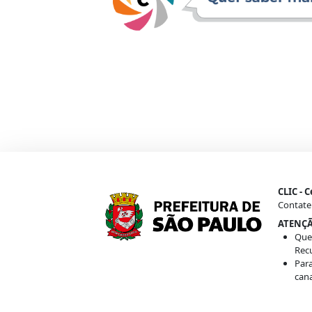
CLIC - 
Contate
ATENÇÃ
Ques
Rec
Para
cana