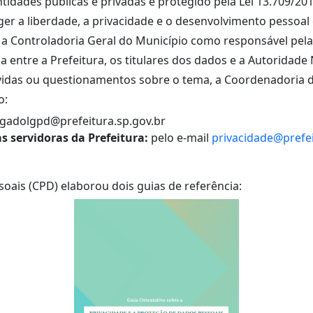
tidades públicas e privadas é protegido pela Lei 13.709/20
er a liberdade, a privacidade e o desenvolvimento pessoal
 a Controladoria Geral do Município como responsável pel
 entre a Prefeitura, os titulares dos dados e a Autoridad
idas ou questionamentos sobre o tema, a Coordenadoria 
o:
egadolgpd@prefeitura.sp.gov.br
às servidoras da Prefeitura:
pelo e-mail
privacidade@prefei
ais (CPD) elaborou dois guias de referência: