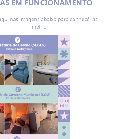
LAS EM FUNCIONAMENTO
aqui nas imagens abaixo para conhecê-las
melhor