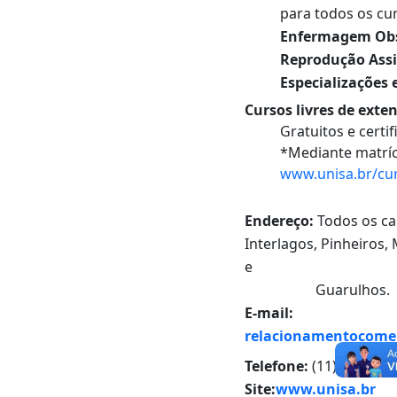
para todos os cu
Enfermagem Obs
Reprodução Assi
Especializações
Cursos livres de exte
Gratuitos e certi
*Mediante matríc
www.unisa.br/cur
Endereço:
Todos os ca
Interlagos, Pinheiros
e
Guarulhos.
E-mail:
relacionamentocomer
Telefone:
(11) 2
Site:
www.unisa.br